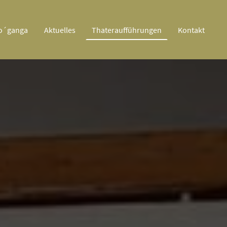
 o´ganga
Aktuelles
Thateraufführungen
Kontakt